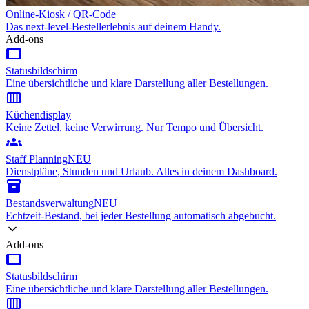
Online-Kiosk / QR-Code
Das next-level-Bestellerlebnis auf deinem Handy.
Add-ons
tablet
Statusbildschirm
Eine übersichtliche und klare Darstellung aller Bestellungen.
calendar_view_week
Küchendisplay
Keine Zettel, keine Verwirrung. Nur Tempo und Übersicht.
groups
Staff Planning
NEU
Dienstpläne, Stunden und Urlaub. Alles in deinem Dashboard.
inventory_2
Bestandsverwaltung
NEU
Echtzeit-Bestand, bei jeder Bestellung automatisch abgebucht.
Add-ons
tablet
Statusbildschirm
Eine übersichtliche und klare Darstellung aller Bestellungen.
calendar_view_week