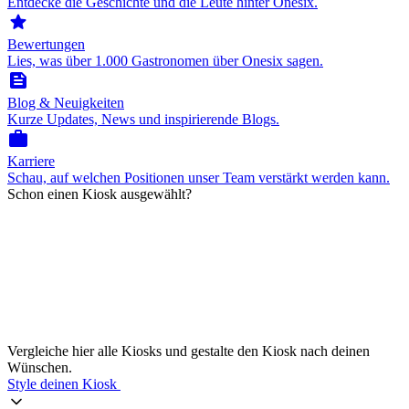
Entdecke die Geschichte und die Leute hinter Onesix.
star
Bewertungen
Lies, was über 1.000 Gastronomen über Onesix sagen.
feed
Blog & Neuigkeiten
Kurze Updates, News und inspirierende Blogs.
work
Karriere
Schau, auf welchen Positionen unser Team verstärkt werden kann.
Schon einen Kiosk ausgewählt?
Vergleiche hier alle Kiosks und gestalte den Kiosk nach deinen
Wünschen.
Style deinen Kiosk