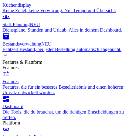
Küchendisplay
Keine Zettel, keine Verwirrung. Nur Tempo und Übersicht.
groups
Staff Planning
NEU
Dienstpläne, Stunden und Urlaub. Alles in deinem Dashboard.
inventory_2
Bestandsverwaltung
NEU
Echtzeit-Bestand, bei jeder Bestellung automatisch abgebucht.
Features & Plattform
Features
tune
Features
Features, die für ein besseres Bestellerlebnis und einen höheren
Umsatz entwickelt wurden.
dashboard
Dashboard
Die Tools, die du brauchst, um die richtigen Entscheidungen zu
treffen.
Plattform
link