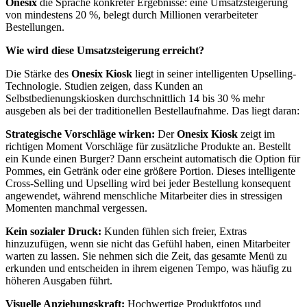
Onesix
die Sprache konkreter Ergebnisse: eine Umsatzsteigerung
von mindestens 20 %, belegt durch Millionen verarbeiteter
Bestellungen.
Wie wird diese Umsatzsteigerung erreicht?
Die Stärke des
Onesix Kiosk
liegt in seiner intelligenten Upselling-
Technologie. Studien zeigen, dass Kunden an
Selbstbedienungskiosken durchschnittlich 14 bis 30 % mehr
ausgeben als bei der traditionellen Bestellaufnahme. Das liegt daran:
Strategische Vorschläge wirken:
Der
Onesix Kiosk
zeigt im
richtigen Moment Vorschläge für zusätzliche Produkte an. Bestellt
ein Kunde einen Burger? Dann erscheint automatisch die Option für
Pommes, ein Getränk oder eine größere Portion. Dieses intelligente
Cross-Selling und Upselling wird bei jeder Bestellung konsequent
angewendet, während menschliche Mitarbeiter dies in stressigen
Momenten manchmal vergessen.
Kein sozialer Druck:
Kunden fühlen sich freier, Extras
hinzuzufügen, wenn sie nicht das Gefühl haben, einen Mitarbeiter
warten zu lassen. Sie nehmen sich die Zeit, das gesamte Menü zu
erkunden und entscheiden in ihrem eigenen Tempo, was häufig zu
höheren Ausgaben führt.
Visuelle Anziehungskraft:
Hochwertige Produktfotos und